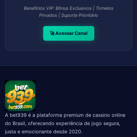
Benefícios VIP: Bônus Exclusivos | Torneios
Privados | Suporte Prioritário
🚀 Acessar Canal
A bet939 é a plataforma premium de cassino online
do Brasil, oferecendo experiência de jogo segura,
justa e emocionante desde 2020.