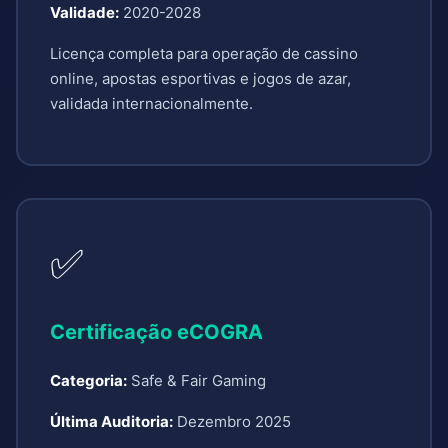
Validade:
2020-2028
Licença completa para operação de cassino
online, apostas esportivas e jogos de azar,
validada internacionalmente.
✅
Certificação eCOGRA
Categoria:
Safe & Fair Gaming
Última Auditoria:
Dezembro 2025