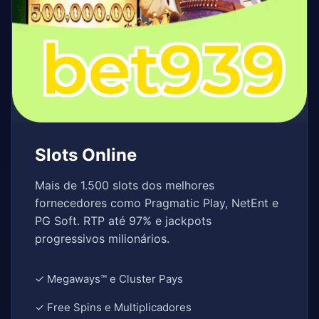
Slots Online
Mais de 1.500 slots dos melhores
fornecedores como Pragmatic Play, NetEnt e
PG Soft. RTP até 97% e jackpots
progressivos milionários.
✓ Megaways™ e Cluster Pays
✓ Free Spins e Multiplicadores