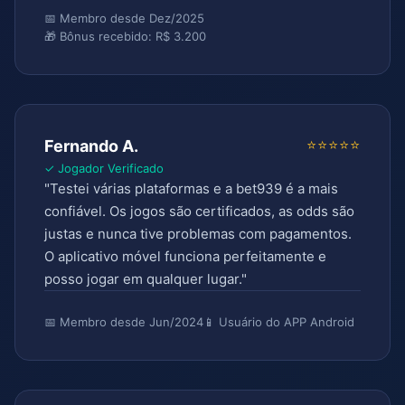
📅 Membro desde Dez/2025
🎁 Bônus recebido: R$ 3.200
⭐⭐⭐⭐⭐
Fernando A.
✓ Jogador Verificado
"Testei várias plataformas e a bet939 é a mais
confiável. Os jogos são certificados, as odds são
justas e nunca tive problemas com pagamentos.
O aplicativo móvel funciona perfeitamente e
posso jogar em qualquer lugar."
📅 Membro desde Jun/2024
📱 Usuário do APP Android