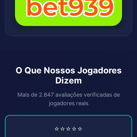
O Que Nossos Jogadores
Dizem
Mais de 2.847 avaliações verificadas de
jogadores reais
⭐⭐⭐⭐⭐