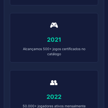
🎮
2021
Alcançamos 500+ jogos certificados no
catálogo
👥
2022
50.000+ jogadores ativos mensalmente