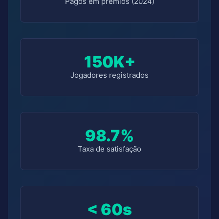
Pagos em prêmios (2024)
150K+
Jogadores registrados
98.7%
Taxa de satisfação
< 60s