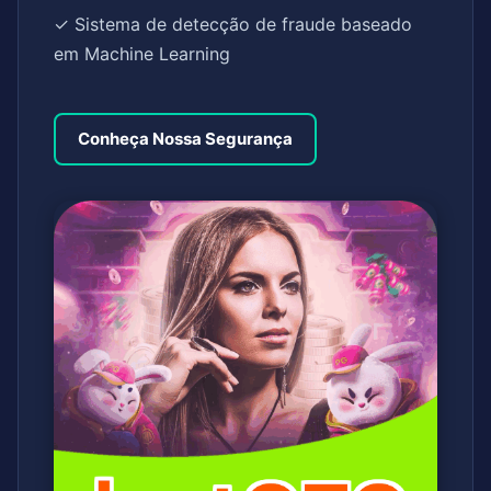
✓ Sistema de detecção de fraude baseado
em Machine Learning
Conheça Nossa Segurança