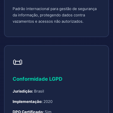
Padrão internacional para gestão de segurança
da informação, protegendo dados contra
vazamentos e acessos não autorizados.
📜
Conformidade LGPD
Jurisdição:
Brasil
Implementação:
2020
DPO Certificado:
Sim