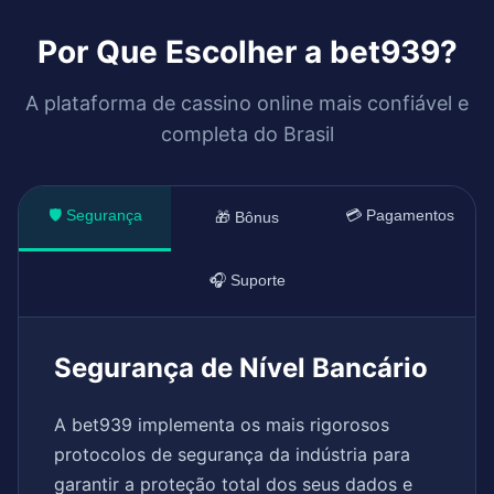
Por Que Escolher a bet939?
A plataforma de cassino online mais confiável e
completa do Brasil
🛡️ Segurança
💳 Pagamentos
🎁 Bônus
🎧 Suporte
Segurança de Nível Bancário
A bet939 implementa os mais rigorosos
protocolos de segurança da indústria para
garantir a proteção total dos seus dados e