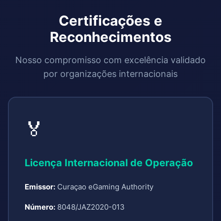
Certificações e
Reconhecimentos
Nosso compromisso com excelência validado
por organizações internacionais
🏅
Licença Internacional de Operação
Emissor:
Curaçao eGaming Authority
Número:
8048/JAZ2020-013