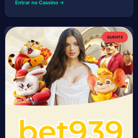
Entrar no Cassino →
QUENTE